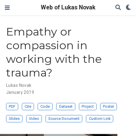
Web of Lukas Novak
Empathy or
compassion in
working with the
trauma?
Lukas Novak
January 2019
PDF
Cite
Code
Dataset
Project
Poster
Slides
Video
Source Document
Custom Link