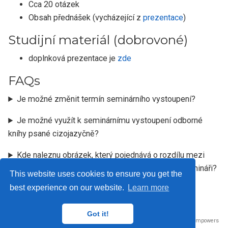
Cca 20 otázek
Obsah přednášek (vycházející z
prezentace
)
Studijní materiál (dobrovoné)
doplnková prezentace je
zde
FAQs
Je možné změnit termín seminárního vystoupení?
Je možné využít k seminárnímu vystoupení odborné
kníhy psané cizojazyčně?
Kde naleznu obrázek, který pojednává o rozdílu mezi
vnímáním a poznáváním a který byl zminován na semináři?
This website uses cookies to ensure you get the
best experience on our website.
Learn more
Got it!
Published with
Wowchemy
— the free,
open source
website builder that empowers