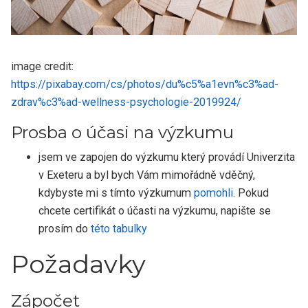
image credit:
https://pixabay.com/cs/photos/du%c5%a1evn%c3%ad-
zdrav%c3%ad-wellness-psychologie-2019924/
Prosba o účasi na výzkumu
jsem ve zapojen do výzkumu který provádí Univerzita
v Exeteru a byl bych Vám mimořádně vděčný,
kdybyste mi s tímto výzkumum
pomohli
. Pokud
chcete certifikát o účasti na výzkumu, napište se
prosím do
této tabulky
Požadavky
Zápočet