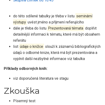
Skupina čtvrtek od 10:45
do této sdílené tabulky je třeba v listu
seminární
výstupy
uvést jméno a příjmení referujícího
dále je třeba do listu
Prezentovaná témata
doplňit
detailnější informaci k tématu, které má být obsahem
referátu
list
údaje o knížce
slouží k záznamů bibliografických
údajů o odborné knize, která má být prezentována a
vyplnit další nezbytné informace viz tabulka
Příklady odborných knih:
viz doporučená literatura ve stagu
Zkouška
Písemný test