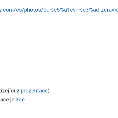
bay.com/cs/photos/du%c5%a1evn%c3%ad-zdrav
ázející z
prezentace
)
tace je
zde